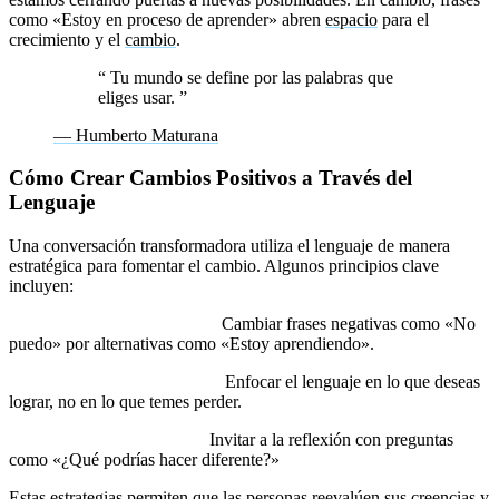
como «Estoy en proceso de aprender» abren
espacio
para el
crecimiento y el
cambio
.
“
Tu mundo se define por las palabras que
eliges usar.
”
— Humberto Maturana
Cómo Crear Cambios Positivos a Través del
Lenguaje
Una conversación transformadora utiliza el lenguaje de manera
estratégica para fomentar el cambio. Algunos principios clave
incluyen:
Evitar el lenguaje limitante:
Cambiar frases negativas como «No
puedo» por alternativas como «Estoy aprendiendo».
Usar afirmaciones positivas:
Enfocar el lenguaje en lo que deseas
lograr, no en lo que temes perder.
Hacer preguntas abiertas:
Invitar a la reflexión con preguntas
como «¿Qué podrías hacer diferente?»
Estas estrategias permiten que las personas reevalúen sus creencias y